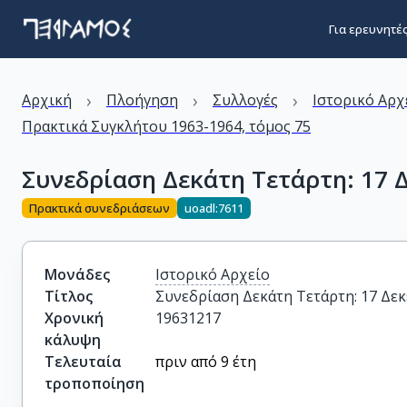
Για ερευνητέ
›
›
›
Αρχική
Πλοήγηση
Συλλογές
Ιστορικό Αρχ
Πρακτικά Συγκλήτου 1963-1964, τόμος 75
Συνεδρίαση Δεκάτη Τετάρτη: 17 
Πρακτικά συνεδριάσεων
uoadl:7611
Μονάδες
Ιστορικό Αρχείο
Τίτλος
Συνεδρίαση Δεκάτη Τετάρτη: 17 Δε
Χρονική
19631217
κάλυψη
Τελευταία
πριν από 9 έτη
τροποποίηση