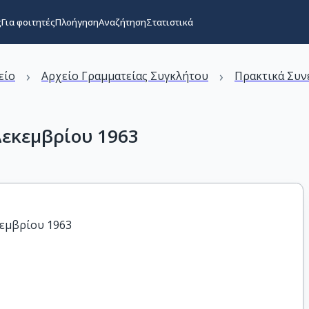
ς
Για φοιτητές
Πλοήγηση
Αναζήτηση
Στατιστικά
›
›
είο
Αρχείο Γραμματείας Συγκλήτου
Πρακτικά Συν
Δεκεμβρίου 1963
κεμβρίου 1963