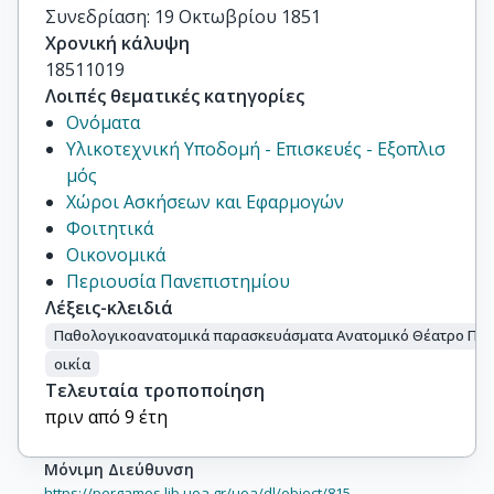
Συνεδρίαση: 19 Οκτωβρίου 1851
Χρονική κάλυψη
18511019
Λοιπές θεματικές κατηγορίες
Ονόματα
Υλικοτεχνική Υποδομή - Επισκευές - Εξοπλισ
μός
Χώροι Ασκήσεων και Εφαρμογών
Φοιτητικά
Οικονομικά
Περιουσία Πανεπιστημίου
Λέξεις-κλειδιά
Παθολογικοανατομικά παρασκευάσματα Ανατομικό Θέατρο Πει
οικία
Τελευταία τροποποίηση
πριν από 9 έτη
Μόνιμη Διεύθυνση
https://pergamos.lib.uoa.gr/uoa/dl/object/815