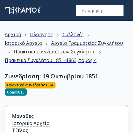
›
›
›
Αρχική
Πλοήγηση
Συλλογές
›
Ιστορικό Αρχείο
Αρχείο Γραμματείας Συγκλήτου
›
›
Πρακτικά Συνεδριάσεων Συγκλήτου
Πρακτικά Συγκλήτου 1851-1863, τόμος 4
Συνεδρίαση: 19 Οκτωβρίου 1851
Πρακτικά συνεδριάσεων
uoadl:815
Μονάδες
Ιστορικό Αρχείο
Τίτλος