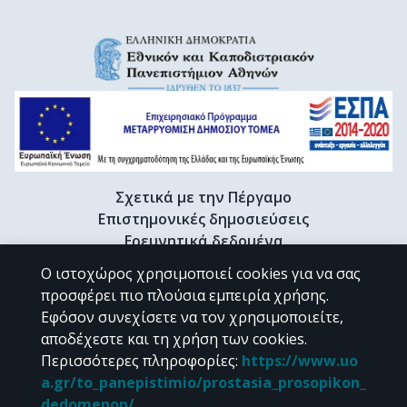
Σχετικά με την Πέργαμο
Επιστημονικές δημοσιεύσεις
Ερευνητικά δεδομένα
Διδακτορικές διατριβές & Γκρίζα βιβλιογραφία
Ο ιστοχώρος χρησιμοποιεί cookies για να σας
Προφίλ Ερευνητή
προσφέρει πιο πλούσια εμπειρία χρήσης.
Εφόσον συνεχίσετε να τον χρησιμοποιείτε,
αποδέχεστε και τη χρήση των cookies.
CC BY-NC 4.0
Περισσότερες πληροφορίες
:
https://www.uo
a.gr/to_panepistimio/prostasia_prosopikon_
Εκτός αν αναφέρεται διαφορετικά, το υλικό της "Περγάμου" διατίθεται
dedomenon/