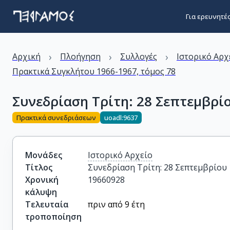
Για ερευνητέ
›
›
›
Αρχική
Πλοήγηση
Συλλογές
Ιστορικό Αρχ
Πρακτικά Συγκλήτου 1966-1967, τόμος 78
Συνεδρίαση Τρίτη: 28 Σεπτεμβρί
Πρακτικά συνεδριάσεων
uoadl:9637
Μονάδες
Ιστορικό Αρχείο
Τίτλος
Συνεδρίαση Τρίτη: 28 Σεπτεμβρίου
Χρονική
19660928
κάλυψη
Τελευταία
πριν από 9 έτη
τροποποίηση