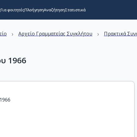
ς
Για φοιτητές
Πλοήγηση
Αναζήτηση
Στατιστικά
›
›
είο
Αρχείο Γραμματείας Συγκλήτου
Πρακτικά Συν
ου 1966
 1966