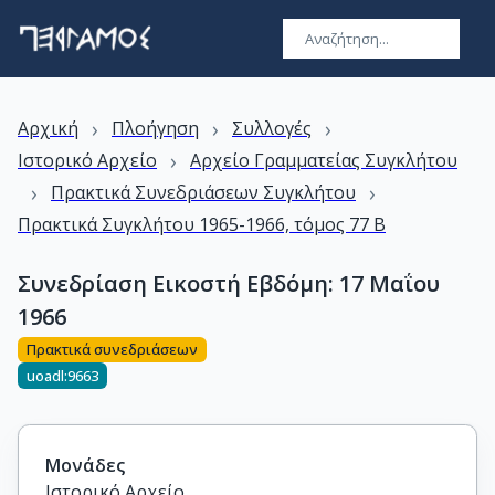
›
›
›
Αρχική
Πλοήγηση
Συλλογές
›
Ιστορικό Αρχείο
Αρχείο Γραμματείας Συγκλήτου
›
›
Πρακτικά Συνεδριάσεων Συγκλήτου
Πρακτικά Συγκλήτου 1965-1966, τόμος 77 Β
Συνεδρίαση Εικοστή Εβδόμη: 17 Μαΐου
1966
Πρακτικά συνεδριάσεων
uoadl:9663
Μονάδες
Ιστορικό Αρχείο