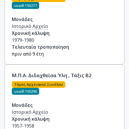
uoadl:150277
Μονάδες
Ιστορικό Αρχείο
Χρονική κάλυψη
1979-1980
Τελευταία τροποποίηση
πριν από 9 έτη
Μ.Π.Α. Διδαχθείσα Ύλη , Τάξις Β2
Τόμος Αρχειακού Συνόλου
uoadl:150296
Μονάδες
Ιστορικό Αρχείο
Χρονική κάλυψη
1957-1958