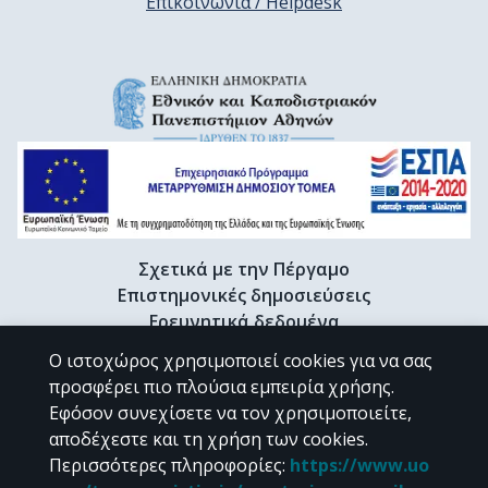
Επικοινωνία / Helpdesk
Σχετικά με την Πέργαμο
Επιστημονικές δημοσιεύσεις
Ερευνητικά δεδομένα
Διδακτορικές διατριβές & Γκρίζα βιβλιογραφία
Ο ιστοχώρος χρησιμοποιεί cookies για να σας
Προφίλ Ερευνητή
προσφέρει πιο πλούσια εμπειρία χρήσης.
Εφόσον συνεχίσετε να τον χρησιμοποιείτε,
αποδέχεστε και τη χρήση των cookies.
CC BY-NC 4.0
Περισσότερες πληροφορίες
:
https://www.uo