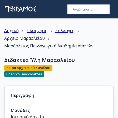
›
›
›
Αρχική
Πλοήγηση
Συλλογές
›
Αρχείο Μαρασλείου
Μαράσλειος Παιδαγωγική Ακαδημία Αθηνών
Διδακτέα Ύλη Μαρασλείου
Σειρά Αρχειακού Συνόλου
uoadl:col_mardidaktea
Περιγραφή
Μονάδες
Ιστορικό Αρχείο