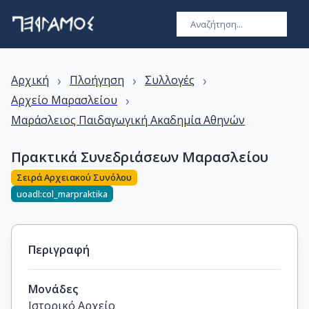
›
›
›
Αρχική
Πλοήγηση
Συλλογές
›
Αρχείο Μαρασλείου
Μαράσλειος Παιδαγωγική Ακαδημία Αθηνών
Πρακτικά Συνεδριάσεων Μαρασλείου
Σειρά Αρχειακού Συνόλου
uoadl:col_marpraktika
Περιγραφή
Μονάδες
Ιστορικό Αρχείο