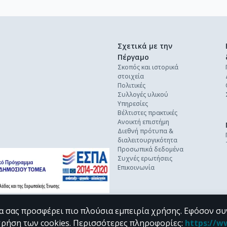
Σχετικά με την
Πέργαμο
Σκοπός και ιστορικά
στοιχεία
Πολιτικές
Συλλογές υλικού
Υπηρεσίες
Βέλτιστες πρακτικές
Ανοικτή επιστήμη
Διεθνή πρότυπα &
διαλειτουργικότητα
Προσωπικά δεδομένα
Συχνές ερωτήσεις
Επικοινωνία
α σας προσφέρει πιο πλούσια εμπειρία χρήσης. Εφόσον συ
χρήση των cookies.
Περισσότερες πληροφορίες
:
https://w