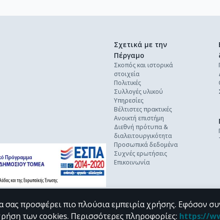
Σχετικά με την
Πέργαμο
Σκοπός και ιστορικά
στοιχεία
Πολιτικές
Συλλογές υλικού
Υπηρεσίες
Βέλτιστες πρακτικές
Ανοικτή επιστήμη
Διεθνή πρότυπα &
διαλειτουργικότητα
Προσωπικά δεδομένα
Συχνές ερωτήσεις
Επικοινωνία
α σας προσφέρει πιο πλούσια εμπειρία χρήσης. Εφόσον συ
χρήση των cookies.
Περισσότερες πληροφορίες
:
https://w