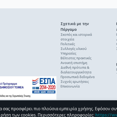
Σχετικά με την
Πέργαμο
Σκοπός και ιστορικά
στοιχεία
Πολιτικές
Συλλογές υλικού
Υπηρεσίες
Βέλτιστες πρακτικές
Ανοικτή επιστήμη
Διεθνή πρότυπα &
διαλειτουργικότητα
Προσωπικά δεδομένα
Συχνές ερωτήσεις
Επικοινωνία
α σας προσφέρει πιο πλούσια εμπειρία χρήσης. Εφόσον συ
χρήση των cookies.
Περισσότερες πληροφορίες
:
https://w