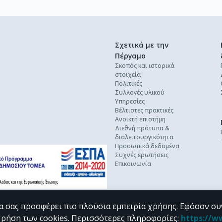
Σχετικά με την
Πέργαμο
Σκοπός και ιστορικά
στοιχεία
Πολιτικές
Συλλογές υλικού
Υπηρεσίες
Βέλτιστες πρακτικές
Ανοικτή επιστήμη
Διεθνή πρότυπα &
διαλειτουργικότητα
Προσωπικά δεδομένα
Συχνές ερωτήσεις
Επικοινωνία
α σας προσφέρει πιο πλούσια εμπειρία χρήσης. Εφόσον συ
χρήση των cookies.
Περισσότερες πληροφορίες
:
https://w