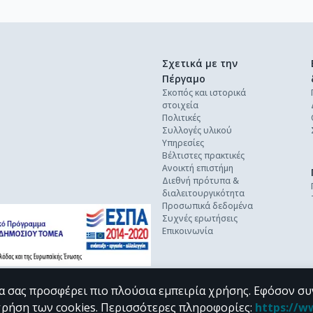
Σχετικά με την
Πέργαμο
Σκοπός και ιστορικά
στοιχεία
Πολιτικές
Συλλογές υλικού
Υπηρεσίες
Βέλτιστες πρακτικές
Ανοικτή επιστήμη
Διεθνή πρότυπα &
διαλειτουργικότητα
Προσωπικά δεδομένα
Συχνές ερωτήσεις
Επικοινωνία
α σας προσφέρει πιο πλούσια εμπειρία χρήσης. Εφόσον συ
χρήση των cookies.
Περισσότερες πληροφορίες
:
https://w