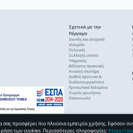
Σχετικά με την
Πέργαμο
Σκοπός και ιστορικά
στοιχεία
Πολιτικές
Συλλογές υλικού
Υπηρεσίες
Βέλτιστες πρακτικές
Ανοικτή επιστήμη
Διεθνή πρότυπα &
διαλειτουργικότητα
Προσωπικά δεδομένα
Συχνές ερωτήσεις
Επικοινωνία
α σας προσφέρει πιο πλούσια εμπειρία χρήσης. Εφόσον συ
χρήση των cookies.
Περισσότερες πληροφορίες
:
https://w