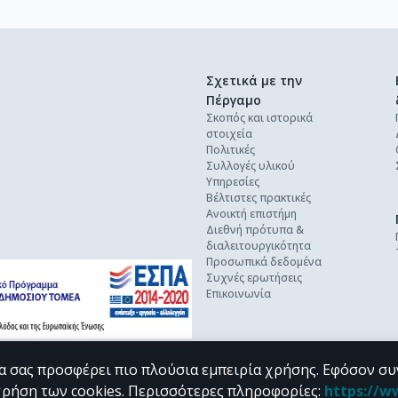
Σχετικά με την
Πέργαμο
Σκοπός και ιστορικά
στοιχεία
Πολιτικές
Συλλογές υλικού
Υπηρεσίες
Βέλτιστες πρακτικές
Ανοικτή επιστήμη
Διεθνή πρότυπα &
διαλειτουργικότητα
Προσωπικά δεδομένα
Συχνές ερωτήσεις
Επικοινωνία
α σας προσφέρει πιο πλούσια εμπειρία χρήσης. Εφόσον συ
χρήση των cookies.
Περισσότερες πληροφορίες
:
https://w