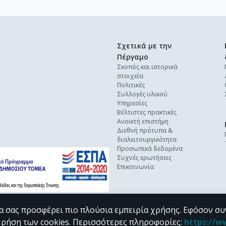
Σχετικά με την
Πέργαμο
Σκοπός και ιστορικά
στοιχεία
Πολιτικές
Συλλογές υλικού
Υπηρεσίες
Βέλτιστες πρακτικές
Ανοικτή επιστήμη
Διεθνή πρότυπα &
διαλειτουργικότητα
Προσωπικά δεδομένα
Συχνές ερωτήσεις
Επικοινωνία
α σας προσφέρει πιο πλούσια εμπειρία χρήσης. Εφόσον συ
χρήση των cookies.
Περισσότερες πληροφορίες
:
https://w