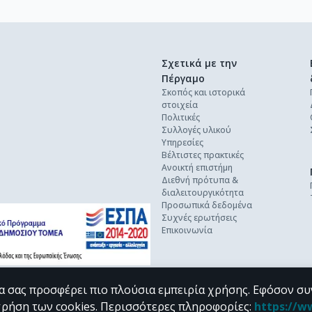
Σχετικά με την
Πέργαμο
Σκοπός και ιστορικά
στοιχεία
Πολιτικές
Συλλογές υλικού
Υπηρεσίες
Βέλτιστες πρακτικές
Ανοικτή επιστήμη
Διεθνή πρότυπα &
διαλειτουργικότητα
Προσωπικά δεδομένα
Συχνές ερωτήσεις
Επικοινωνία
α σας προσφέρει πιο πλούσια εμπειρία χρήσης. Εφόσον συ
χρήση των cookies.
Περισσότερες πληροφορίες
:
https://w