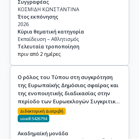
Συγγραφέας
ΚΟΣΜΙΔΗ ΚΩΝΣΤΑΝΤΙΝΑ
Έτος εκπόνησης
2026
Κύρια θεματική κατηγορία
Εκπαίδευση – Αθλητισμός
Τελευταία τροποποίηση
πριν από 2 ημέρες
Ο ρόλος του Τύπου στη συγκρότηση
της Eυρωπαϊκής Δημόσιας σφαίρας και
της ενοποιητικής διαδικασίας στην
περίοδο των Eυρωεκλογών Συγκριτική
μελέτη πρωτοσέλιδων οκτώ κρατών-
Διδακτορική Διατριβή
μελών στη δεκαετία 2009 – 2019
uoadl:5426794
Ακαδημαϊκή μονάδα