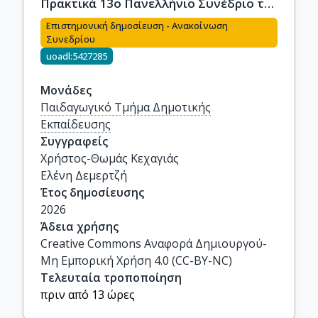
Πρακτικά 13ο Πανελλήνιο Συνέδριο της
Παιδαγωγικής Εταιρείας Ελλάδος,
Επιστημονική δημοσίευση - Ανακοίνωση
1117-1133.
Συνεδρίου
uoadl:5427285
Μονάδες
Παιδαγωγικό Τμήμα Δημοτικής
Εκπαίδευσης
Συγγραφείς
Χρήστος-Θωμάς Κεχαγιάς

Ελένη Δεμερτζή
Έτος δημοσίευσης
2026
Άδεια χρήσης
Creative Commons Αναφορά Δημιουργού-
Μη Εμπορική Χρήση 4.0 (CC-BY-NC)
Τελευταία τροποποίηση
πριν από 13 ώρες