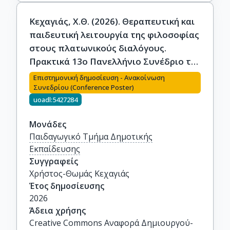
Κεχαγιάς, Χ.Θ. (2026). Θεραπευτική και
παιδευτική λειτουργία της φιλοσοφίας
στους πλατωνικούς διαλόγους.
Πρακτικά 13ο Πανελλήνιο Συνέδριο της
Παιδαγωγικής Εταιρείας Ελλάδος,
Επιστημονική δημοσίευση - Ανακοίνωση
1134-1149.
Συνεδρίου (Conference Poster)
uoadl:5427284
Μονάδες
Παιδαγωγικό Τμήμα Δημοτικής
Εκπαίδευσης
Συγγραφείς
Χρήστος-Θωμάς Κεχαγιάς
Έτος δημοσίευσης
2026
Άδεια χρήσης
Creative Commons Αναφορά Δημιουργού-