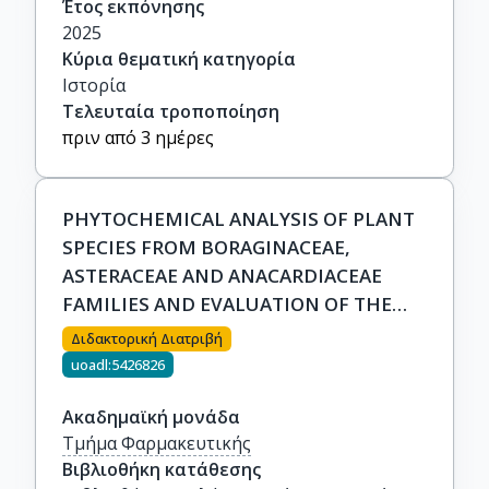
Έτος εκπόνησης
2025
Κύρια θεματική κατηγορία
Ιστορία
Τελευταία τροποποίηση
πριν από 3 ημέρες
PHYTOCHEMICAL ANALYSIS OF PLANT
SPECIES FROM BORAGINACEAE,
ASTERACEAE AND ANACARDIACEAE
FAMILIES AND EVALUATION OF THE
BIOLOGICAN PROPERTIES OF
Διδακτορική Διατριβή
SECONDARY METABOLITES THEROF
uoadl:5426826
Ακαδημαϊκή μονάδα
Τμήμα Φαρμακευτικής
Βιβλιοθήκη κατάθεσης