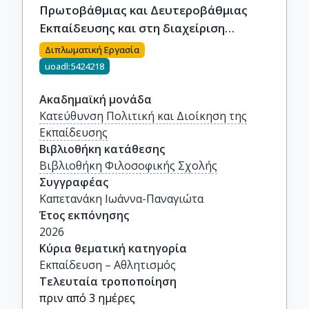
Πρωτοβάθμιας και Δευτεροβάθμιας
Εκπαίδευσης και στη διαχείριση
ανθρώπινου δυναμικού»
Διπλωματική Εργασία
uoadl:5424218
Ακαδημαϊκή μονάδα
Κατεύθυνση Πολιτική και Διοίκηση της
Εκπαίδευσης
Βιβλιοθήκη κατάθεσης
Βιβλιοθήκη Φιλοσοφικής Σχολής
Συγγραφέας
Καπετανάκη Ιωάννα-Παναγιώτα
Έτος εκπόνησης
2026
Κύρια θεματική κατηγορία
Εκπαίδευση – Αθλητισμός
Τελευταία τροποποίηση
πριν από 3 ημέρες