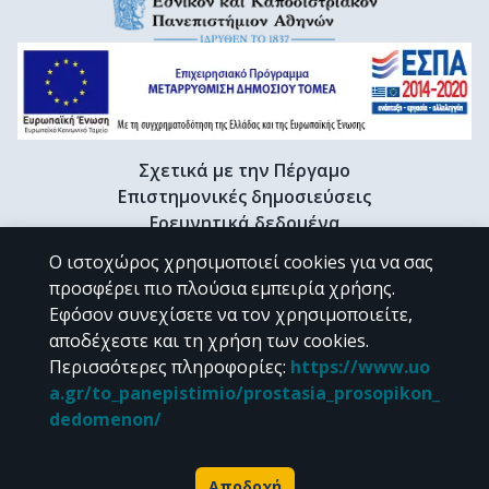
Σχετικά με την Πέργαμο
Επιστημονικές δημοσιεύσεις
Ερευνητικά δεδομένα
Διδακτορικές διατριβές & Γκρίζα βιβλιογραφία
Ο ιστοχώρος χρησιμοποιεί cookies για να σας
Προφίλ Ερευνητή
προσφέρει πιο πλούσια εμπειρία χρήσης.
Εφόσον συνεχίσετε να τον χρησιμοποιείτε,
αποδέχεστε και τη χρήση των cookies.
CC BY-NC 4.0
Περισσότερες πληροφορίες
:
https://www.uo
a.gr/to_panepistimio/prostasia_prosopikon_
Εκτός αν αναφέρεται διαφορετικά, το υλικό της "Περγάμου" διατίθεται
dedomenon/
υπό τους όρους της
CC BY-NC 4.0
άδειας Creative Commons
.
Powered by
Αποδοχή