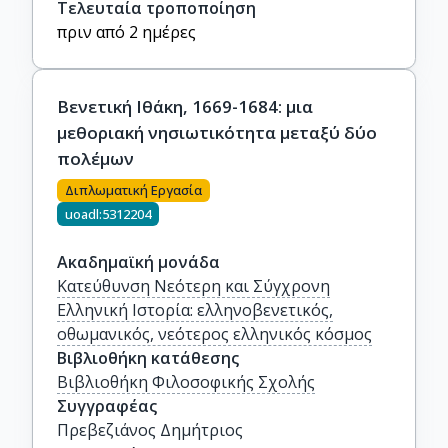
Τελευταία τροποποίηση
πριν από 2 ημέρες
Βενετική Ιθάκη, 1669-1684: μια
μεθοριακή νησιωτικότητα μεταξύ δύο
πολέμων
Διπλωματική Εργασία
uoadl:5312204
Ακαδημαϊκή μονάδα
Κατεύθυνση Νεότερη και Σύγχρονη
Ελληνική Ιστορία: ελληνοβενετικός,
οθωμανικός, νεότερος ελληνικός κόσμος
Βιβλιοθήκη κατάθεσης
Βιβλιοθήκη Φιλοσοφικής Σχολής
Συγγραφέας
Πρεβεζιάνος Δημήτριος