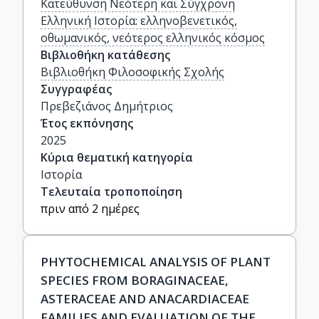
Κατεύθυνση Νεότερη και Σύγχρονη
Ελληνική Ιστορία: ελληνοβενετικός,
οθωμανικός, νεότερος ελληνικός κόσμος
Βιβλιοθήκη κατάθεσης
Βιβλιοθήκη Φιλοσοφικής Σχολής
Συγγραφέας
Πρεβεζιάνος Δημήτριος
Έτος εκπόνησης
2025
Κύρια θεματική κατηγορία
Ιστορία
Τελευταία τροποποίηση
πριν από 2 ημέρες
PHYTOCHEMICAL ANALYSIS OF PLANT
SPECIES FROM BORAGINACEAE,
ASTERACEAE AND ANACARDIACEAE
FAMILIES AND EVALUATION OF THE