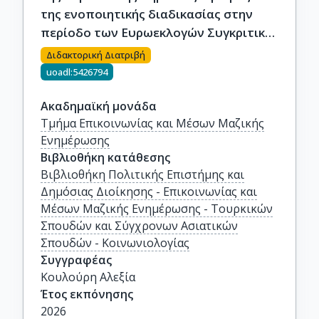
της ενοποιητικής διαδικασίας στην
περίοδο των Eυρωεκλογών Συγκριτική
μελέτη πρωτοσέλιδων οκτώ κρατών-
Διδακτορική Διατριβή
μελών στη δεκαετία 2009 – 2019
uoadl:5426794
Ακαδημαϊκή μονάδα
Τμήμα Επικοινωνίας και Μέσων Μαζικής
Ενημέρωσης
Βιβλιοθήκη κατάθεσης
Βιβλιοθήκη Πολιτικής Επιστήμης και
Δημόσιας Διοίκησης - Επικοινωνίας και
Μέσων Μαζικής Ενημέρωσης - Τουρκικών
Σπουδών και Σύγχρονων Ασιατικών
Σπουδών - Κοινωνιολογίας
Συγγραφέας
Κουλούρη Αλεξία
Έτος εκπόνησης
2026