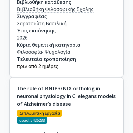
Βιβλιοθήκη κατάθεσης
Βιβλιοθήκη Φιλοσοφικής Σχολής
Συγγραφέας
Σαρατσιώτη Βασιλική
Έτος εκπόνησης
2026
Κύρια θεματική κατηγορία
Φιλοσοφία- Ψυχολογία
Τελευταία τροποποίηση
πριν από 2 ημέρες
The role of BNIP3/NIX ortholog in
neuronal physiology in C. elegans models
of Alzheimer’s disease
Διπλωματική Εργασία
uoadl:5426233