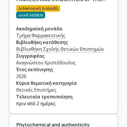
BIOLOGICAN PROPERTIES OF
Διδακτορική Διατριβή
SECONDARY METABOLITES THEROF
uoadl:5426826
Ακαδημαϊκή μονάδα
Τμήμα Φαρμακευτικής
Βιβλιοθήκη κατάθεσης
Βιβλιοθήκη Σχολής Θετικών Επιστημών
Συγγραφέας
Αναγνώστου Χριστόδουλος
Έτος εκπόνησης
2026
Κύρια θεματική κατηγορία
Θετικές Επιστήμες
Τελευταία τροποποίηση
πριν από 2 ημέρες
Phytochemical and authenticity