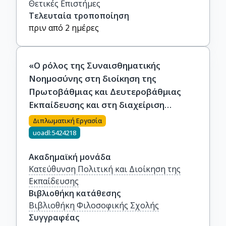
Θετικές Επιστήμες
Τελευταία τροποποίηση
πριν από 2 ημέρες
«Ο ρόλος της Συναισθηματικής
Νοημοσύνης στη διοίκηση της
Πρωτοβάθμιας και Δευτεροβάθμιας
Εκπαίδευσης και στη διαχείριση
ανθρώπινου δυναμικού»
Διπλωματική Εργασία
uoadl:5424218
Ακαδημαϊκή μονάδα
Κατεύθυνση Πολιτική και Διοίκηση της
Εκπαίδευσης
Βιβλιοθήκη κατάθεσης
Βιβλιοθήκη Φιλοσοφικής Σχολής
Συγγραφέας