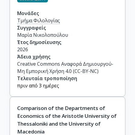
συμπεριλαμβάνεται το επίμετρο:
Μαρία Νικολοπούλου, «‘Πατρίδα δεν
Μονάδες
Τμήμα Φιλολογίας
είναι μια ιδέα στον αέρα’: Ο Κοσμάς
Συγγραφείς
Πολίτης και η μνήμη της Μικρασιατικής
Μαρία Νικολοπούλου
Καταστροφής», σ. 417-540
Έτος δημοσίευσης
2026
Άδεια χρήσης
Creative Commons Αναφορά Δημιουργού-
Μη Εμπορική Χρήση 4.0 (CC-BY-NC)
Τελευταία τροποποίηση
πριν από 3 ημέρες
Comparison of the Departments of
Economics of the Aristotle University of
Thessaloniki and the University of
Macedonia