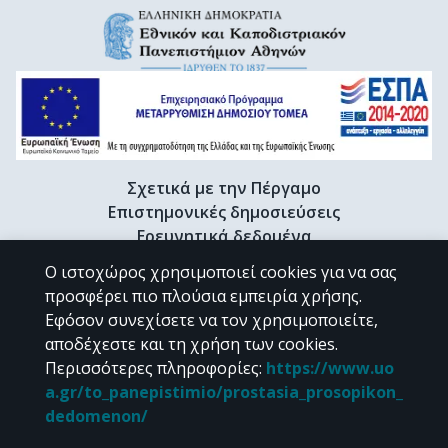
Σχετικά με την Πέργαμο
Επιστημονικές δημοσιεύσεις
Ερευνητικά δεδομένα
Διδακτορικές διατριβές & Γκρίζα βιβλιογραφία
Ο ιστοχώρος χρησιμοποιεί cookies για να σας
Προφίλ Ερευνητή
προσφέρει πιο πλούσια εμπειρία χρήσης.
Εφόσον συνεχίσετε να τον χρησιμοποιείτε,
αποδέχεστε και τη χρήση των cookies.
CC BY-NC 4.0
Περισσότερες πληροφορίες
:
https://www.uo
a.gr/to_panepistimio/prostasia_prosopikon_
Εκτός αν αναφέρεται διαφορετικά, το υλικό της "Περγάμου" διατίθεται
dedomenon/
υπό τους όρους της
CC BY-NC 4.0
άδειας Creative Commons
.