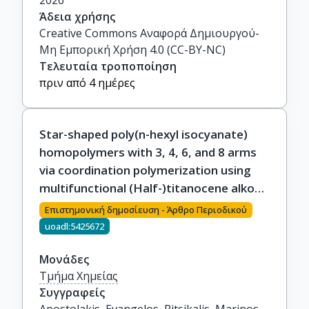
2026
Άδεια χρήσης
Creative Commons Αναφορά Δημιουργού-
Μη Εμπορική Χρήση 4.0 (CC-BY-NC)
Τελευταία τροποποίηση
πριν από 4 ημέρες
Star-shaped poly(n-hexyl isocyanate)
homopolymers with 3, 4, 6, and 8 arms
via coordination polymerization using
multifunctional (Half-)titanocene alkoxy
initiators: a core first approach
Επιστημονική δημοσίευση - Άρθρο Περιοδικού
uoadl:5425672
Μονάδες
Τμήμα Χημείας
Συγγραφείς