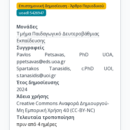
Επιστημονική δημοσίευση - Άρθρο Περιοδικού
uoadl:5426947
Μονάδες
Τμήμα Παιδαγωγικό Δευτεροβάθμιας
Εκπαίδευσης
Συγγραφείς
Pavlos Petsavas, PhD UOA, 
ppetsavas@eds.uoa.gr 

Spartakos Tanasidis, c.PhD UOI, 
s.tanasidis@uoi.gr
Έτος δημοσίευσης
2024
Άδεια χρήσης
Creative Commons Αναφορά Δημιουργού-
Μη Εμπορική Χρήση 4.0 (CC-BY-NC)
Τελευταία τροποποίηση
πριν από 4 ημέρες