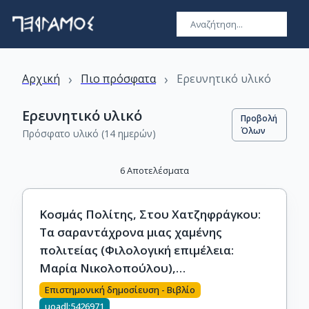
›
›
Αρχική
Πιο πρόσφατα
Ερευνητικό υλικό
Ερευνητικό υλικό
Προβολή
Όλων
Πρόσφατο υλικό (14 ημερών)
6
Αποτελέσματα
Κοσμάς Πολίτης, Στου Χατζηφράγκου:
Τα σαραντάχρονα μιας χαμένης
πολιτείας (Φιλολογική επιμέλεια:
Μαρία Νικολοπούλου),
Πανεπιστημιακές Εκδόσεις Κρήτης,
Επιστημονική δημοσίευση - Βιβλίο
Ηράκλειο 2026, όπου
uoadl:5426971