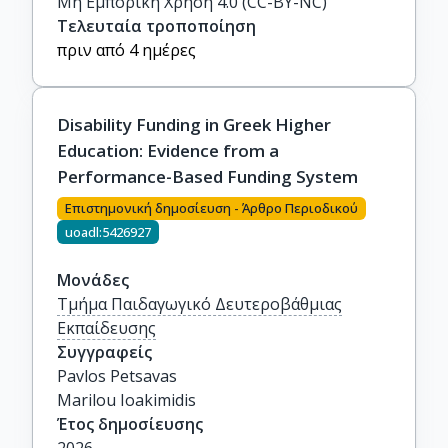
Μη Εμπορική Χρήση 4.0 (CC-BY-NC)
Τελευταία τροποποίηση
πριν από 4 ημέρες
Disability Funding in Greek Higher
Education: Evidence from a
Performance-Based Funding System
Επιστημονική δημοσίευση - Άρθρο Περιοδικού
uoadl:5426927
Μονάδες
Τμήμα Παιδαγωγικό Δευτεροβάθμιας
Εκπαίδευσης
Συγγραφείς
Pavlos Petsavas

Marilou Ioakimidis
Έτος δημοσίευσης