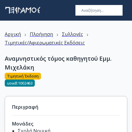
›
›
›
Αρχική
Πλοήγηση
Συλλογές
Τιμητικές/Αφιερωματικές Εκδόσεις
Αναμνηστικός τόμος καθηγητού Εμμ.
Μιχελάκη
Τιμητική Έκδοση
uoadl:1002463
Περιγραφή
Μονάδες
Σχολή Νομική