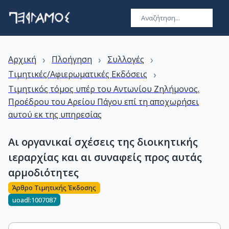
›
›
›
Αρχική
Πλοήγηση
Συλλογές
›
Τιμητικές/Αφιερωματικές Εκδόσεις
Τιμητικός τόμος υπέρ του Αντωνίου Ζηλήμονος.
Προέδρου του Αρείου Πάγου επί τη αποχωρήσει
αυτού εκ της υπηρεσίας
Αι οργανικαί σχέσεις της διοικητικής
ιεραρχίας και αι συναφείς προς αυτάς
αρμοδιότητες
Άρθρο Τιμητικής Έκδοσης
uoadl:1007087