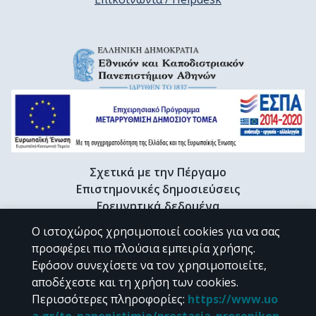
Σχετικά με την Πέργαμο
Επιστημονικές δημοσιεύσεις
Ερευνητικά δεδομένα
Διδακτορικές διατριβές & Γκρίζα βιβλιογραφία
Ο ιστοχώρος χρησιμοποιεί cookies για να σας
Προφίλ Ερευνητή
προσφέρει πιο πλούσια εμπειρία χρήσης.
Εφόσον συνεχίσετε να τον χρησιμοποιείτε,
αποδέχεστε και τη χρήση των cookies.
CC BY-NC 4.0
Περισσότερες πληροφορίες
:
https://www.uo