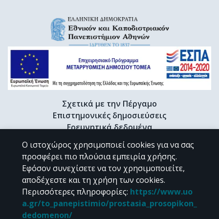
Σχετικά με την Πέργαμο
Επιστημονικές δημοσιεύσεις
Ερευνητικά δεδομένα
Διδακτορικές διατριβές & Γκρίζα βιβλιογραφία
Ο ιστοχώρος χρησιμοποιεί cookies για να σας
Προφίλ Ερευνητή
προσφέρει πιο πλούσια εμπειρία χρήσης.
Εφόσον συνεχίσετε να τον χρησιμοποιείτε,
αποδέχεστε και τη χρήση των cookies.
CC BY-NC 4.0
Περισσότερες πληροφορίες
:
https://www.uo
a.gr/to_panepistimio/prostasia_prosopikon_
Εκτός αν αναφέρεται διαφορετικά, το υλικό της "Περγάμου" διατίθεται
dedomenon/