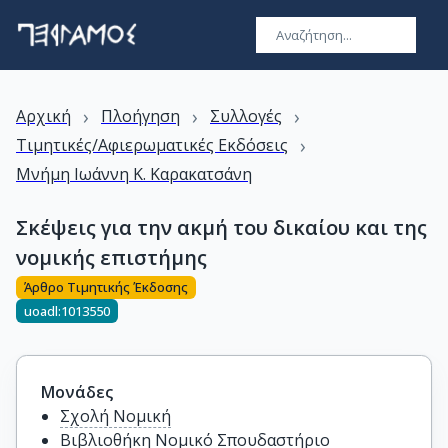
›
›
›
Αρχική
Πλοήγηση
Συλλογές
›
Τιμητικές/Αφιερωματικές Εκδόσεις
Μνήμη Ιωάννη Κ. Καρακατσάνη
Σκέψεις για την ακμή του δικαίου και της
νομικής επιστήμης
Άρθρο Τιμητικής Έκδοσης
uoadl:1013550
Μονάδες
Σχολή Νομική
Βιβλιοθήκη Νομικό Σπουδαστήριο