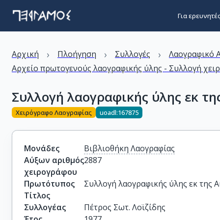
Για ερευνητέ
›
›
›
Αρχική
Πλοήγηση
Συλλογές
Λαογραφικό 
Αρχείο πρωτογενούς λαογραφικής ύλης - Συλλογή χε
Συλλογή λαογραφικής ύλης εκ της
Χειρόγραφο Λαογραφίας
uoadl:167875
Μονάδες
Βιβλιοθήκη Λαογραφίας
Αύξων αριθμός
2887
χειρογράφου
Πρωτότυπος
Συλλογή λαογραφικής ύλης εκ της Α
Τίτλος
Συλλογέας
Πέτρος Σωτ. Λοϊζίδης
Έτος
1977