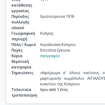
κατάθεσης
εργασίας
Περίοδος
Χριστούγεννα 1976
συλλογής
υλικού
Γεωγραφική
Κύπρος
περιοχή
Πόλη / Χωριό
Αιγιαλούσα Κύπρου
Πηγές
Επιτόπια έρευνα
Κύρια
Λαογραφία
θεματική
κατηγορία
Σημειώσεις
«Αφιέρωμα σ’ όλους εκείνους ο
μαρτυρικήν κωμόπολιν ΑΙΓΙΑΛΟΥ
εναντίον της Κύπρου»
Τελευταία
πριν από 1 έτος
τροποποίηση