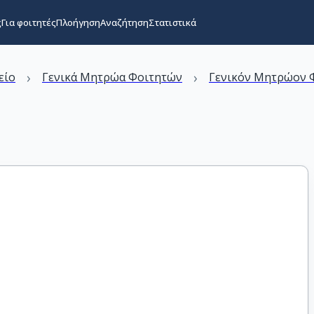
ς
Για φοιτητές
Πλοήγηση
Αναζήτηση
Στατιστικά
›
›
είο
Γενικά Μητρώα Φοιτητών
Γενικόν Μητρώον Φ