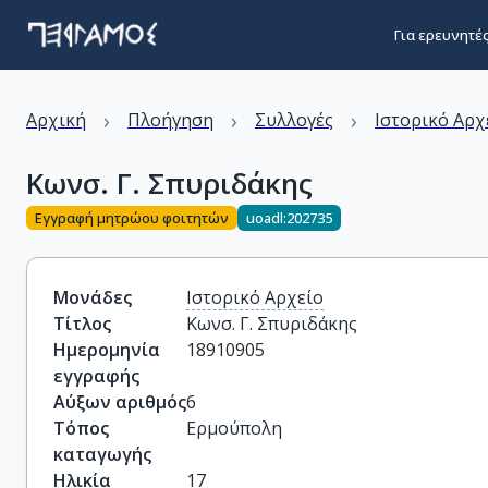
Για ερευνητέ
›
›
›
Αρχική
Πλοήγηση
Συλλογές
Ιστορικό Αρχ
Κωνσ. Γ. Σπυριδάκης
Εγγραφή μητρώου φοιτητών
uoadl:202735
Μονάδες
Ιστορικό Αρχείο
Τίτλος
Κωνσ. Γ. Σπυριδάκης
Ημερομηνία
18910905
εγγραφής
Αύξων αριθμός
6
Τόπος
Ερμούπολη
καταγωγής
Ηλικία
17