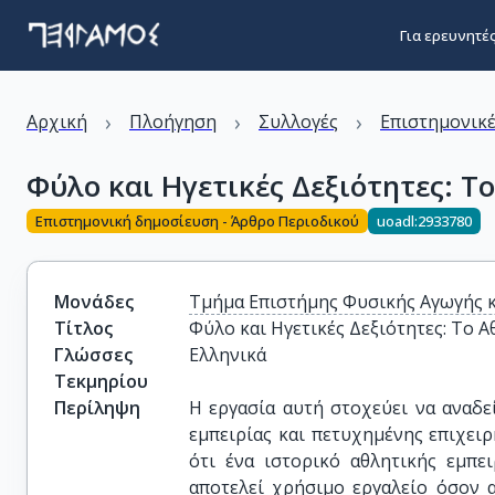
Για ερευνητέ
›
›
›
Αρχική
Πλοήγηση
Συλλογές
Επιστημονικέ
Φύλο και Ηγετικές Δεξιότητες: Τ
Επιστημονική δημοσίευση - Άρθρο Περιοδικού
uoadl:2933780
Μονάδες
Τμήμα Επιστήμης Φυσικής Αγωγής 
Τίτλος
Φύλο και Ηγετικές Δεξιότητες: Το Α
Γλώσσες
Ελληνικά
Τεκμηρίου
Περίληψη
Η εργασία αυτή στοχεύει να αναδε
εμπειρίας και πετυχημένης επιχει
ότι ένα ιστορικό αθλητικής εμπε
αποτελεί χρήσιμο εργαλείο όσον 