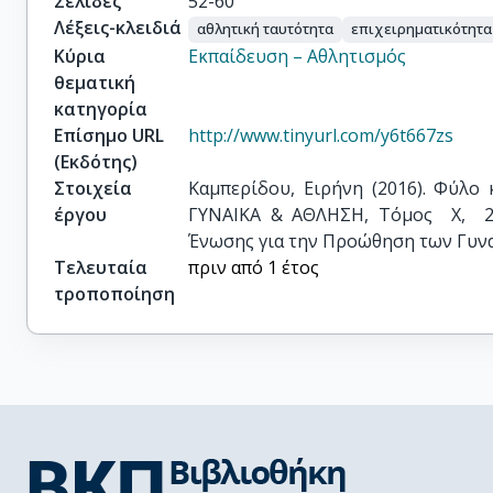
Σελίδες
52-60
Λέξεις-κλειδιά
αθλητική ταυτότητα
επιχειρηματικότητα
Κύρια
Εκπαίδευση – Αθλητισμός
θεματική
κατηγορία
Επίσημο URL
http://www.tinyurl.com/y6t667zs
(Εκδότης)
Στοιχεία
Καμπερίδου, Ειρήνη (2016). Φύλο κ
έργου
ΓΥΝΑΙΚΑ & ΑΘΛΗΣΗ, Τόμος  Χ,  20
Ένωσης για την Προώθηση των Γυνα
Τελευταία
πριν από 1 έτος
τροποποίηση