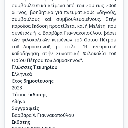
συμβουλευτικά κείμενα ἀπό τοῦ 2ου ἕως 20οῦ
αἰῶνος, βοηθητικά γιά πνευματικούς ὁδηγούς,
συμβούλους καί συμβουλευομένους. Στήν
παροῦσα ἔκδοση προστίθεται καί ἡ Μελέτη, πού
συνέταξε ἡ κ. Βαρβάρα Γιαννακοπούλου, βάσει
τῶν φιλοκαλικῶν κειμένων τοῦ Ὁσίου Πέτρου
τοῦ Δαμασκηνοῦ, μέ τίτλο: "Ἡ πνευματικὴ
καθοδήγηση στήν Συνοπτική Φιλοκαλία τοῦ
Ὁσίου Πέτρου τοῦ Δαμασκηνοῦ".
Γλώσσες Τεκμηρίου
Ελληνικά
Έτος δημοσίευσης
2023
Τόπος έκδοσης
Αθήνα
Συγγραφείς
Βαρβάρα Χ. Γιαννακοπούλου
Εκδότης