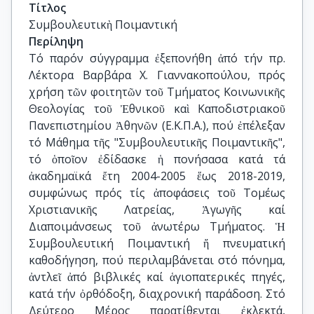
Τίτλος
Συμβουλευτικὴ Ποιμαντική
Περίληψη
Τό παρόν σύγγραμμα ἐξεπονήθη ἀπό τήν πρ.
Λέκτορα Βαρβάρα Χ. Γιαννακοπούλου, πρός
χρήση τῶν φοιτητῶν τοῦ Τμήματος Κοινωνικῆς
Θεολογίας τοῦ Ἐθνικοῦ καὶ Καποδιστριακοῦ
Πανεπιστημίου Ἀθηνῶν (Ε.Κ.Π.Α.), πού ἐπέλεξαν
τό Μάθημα τῆς "Συμβουλευτικῆς Ποιμαντικῆς",
τό ὁποῖον ἐδίδασκε ἡ πονήσασα κατά τά
ἀκαδημαϊκά ἔτη 2004-2005 ἕως 2018-2019,
συμφώνως πρός τίς ἀποφάσεις τοῦ Τομέως
Χριστιανικῆς Λατρείας, Ἀγωγῆς καί
Διαποιμάνσεως τοῦ ἀνωτέρω Τμήματος. Ἡ
Συμβουλευτική Ποιμαντική ἤ πνευματική
καθοδήγηση, πού περιλαμβάνεται στό πόνημα,
ἀντλεῖ ἀπό βιβλικές καί ἁγιοπατερικές πηγές,
κατά τήν ὀρθόδοξη, διαχρονική παράδοση. Στό
Δεύτερο Μέρος παρατίθενται ἐκλεκτά,