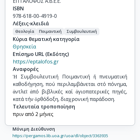
ΕΠΤΑΛΟΦΟΣ Α.Β.Ε.Ε.
ISBN
978-618-00-4919-0
Λέξεις-κλειδιά
Θεολογία
Ποιμαντική
Συμβουλευτική
Κύρια θεματική κατηγορία
Θρησκεία
Επίσημο URL (Εκδότης)
https://eptalofos.gr
Αναφορές
Ἡ Συμβουλευτική Ποιμαντική ἤ πνευματική 
καθοδήγηση, πού περιλαμβάνεται στό πόνημα, 
ἀντλεῖ ἀπό βιβλικές καί ἁγιοπατερικές πηγές, 
κατά τήν ὀρθόδοξη, διαχρονική παράδοση.
Τελευταία τροποποίηση
πριν από 2 μήνες
Μόνιμη Διεύθυνση
https://pergamos.lib.uoa.gr/uoa/dl/object/3363935