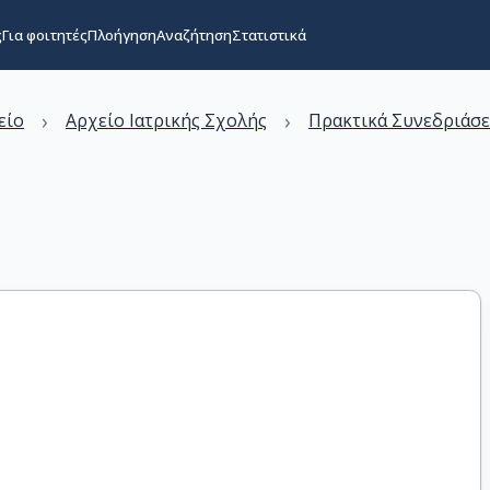
ς
Για φοιτητές
Πλοήγηση
Αναζήτηση
Στατιστικά
›
›
είο
Αρχείο Ιατρικής Σχολής
Πρακτικά Συνεδριάσε