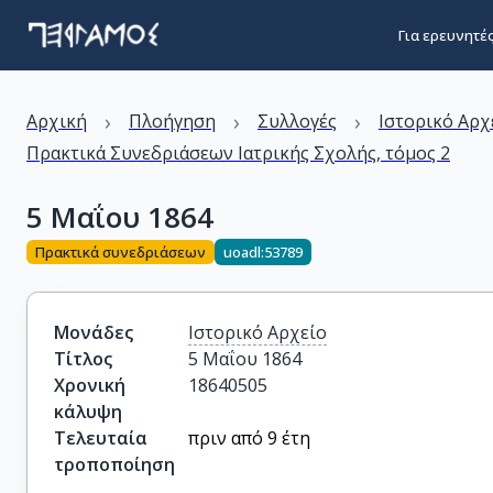
Για ερευνητέ
›
›
›
Αρχική
Πλοήγηση
Συλλογές
Ιστορικό Αρχ
Πρακτικά Συνεδριάσεων Ιατρικής Σχολής, τόμος 2
5 Μαΐου 1864
Πρακτικά συνεδριάσεων
uoadl:53789
Μονάδες
Ιστορικό Αρχείο
Τίτλος
5 Μαΐου 1864
Χρονική
18640505
κάλυψη
Τελευταία
πριν από 9 έτη
τροποποίηση