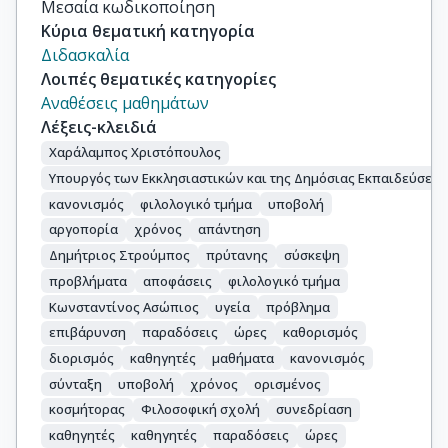
Μεσαία κωδικοποίηση
Κύρια θεματική κατηγορία
Διδασκαλία
Λοιπές θεματικές κατηγορίες
Αναθέσεις μαθημάτων
Λέξεις-κλειδιά
Χαράλαμπος Χριστόπουλος
Υπουργός των Εκκλησιαστικών και της Δημόσιας Εκπαιδεύσεω
κανονισμός
φιλολογικό τμήμα
υποβολή
αργοπορία
χρόνος
απάντηση
Δημήτριος Στρούμπος
πρύτανης
σύσκεψη
προβλήματα
αποφάσεις
φιλολογικό τμήμα
Κωνσταντίνος Ασώπιος
υγεία
πρόβλημα
επιβάρυνση
παραδόσεις
ώρες
καθορισμός
διορισμός
καθηγητές
μαθήματα
κανονισμός
σύνταξη
υποβολή
χρόνος
ορισμένος
κοσμήτορας
Φιλοσοφική σχολή
συνεδρίαση
καθηγητές
καθηγητές
παραδόσεις
ώρες