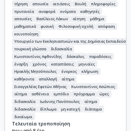
τήρηση
απουσία
αιτιάσεις
Βουλή
πληροφορίες
πρυτανεία
αναφορά
ονόματα
καθηγητές
απουσίες
Βασίλειος Λάκων
αίτηση
μάθημα
μαθηματικά
φυσική
Φιλοσοφική σχολή
απόφαση
κοινοποίηση
Υπουργείο των Εκκλησιαστικών και της Δημόσιας Εκπαιδεύσεω
τουρκική γλώσσα
διδασκαλία
Κωνσταντίνος Αφθονίδης
δάσκαλος
παραδόσεις
έναρξη
χρόνος
καταστάσεις
μηνιαίες
Ηρακλής Μητσόπουλος
ένορκος
κλήρωση
καθήκοντα
απαλλαγή
αίτημα
Εισαγγελέας Εφετών Αθήνας
Κωνσταντίνος Ασώπιος
αίτημα
ασθένεια
εμπόδιο
πρόγραμμα
ώρες
διδασκαλία
Ιωάννης Πανόπουλος
αίτημα
διδασκαλία
δίπλωμα
μη κατοχή
διάταγμα
δικαίωμα.
Τελευταία τροποποίηση
πριν από 8 έτη