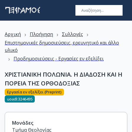
›
›
›
Αρχική
Πλοήγηση
Συλλογές
Επιστημονικές δημοσιεύσεις, ερευνητικό και άλλο
υλικό
›
Προδημοσιεύσεις - Εργασίες εν εξελίξει
ΧΡΙΣΤΙΑΝΙΚΗ ΠΟΛΩΝΙΑ. Η ΔΙΑΔOΣΗ ΚΑΙ Η
ΠΟΡΕΙΑ ΤΗΣ ΟΡΘΟΔΟΞΙΑΣ
Εργασία εν εξελίξει (Preprint)
uoadl:3246495
Μονάδες
Τμήμα Θεολογίας