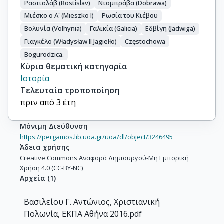
Ραστισλάβ (Rostislav)
Ντομπράβα (Dobrawa)
Μιέσκο ο Α' (Mieszko Ι)
Ρωσία του Κιέβου
Βολυνία (Volhynia)
Γαλικία (Galicia)
Εδβίγη (Jadwiga)
Γιαγκέλο (Władysław II Jagiełło)
Częstochowa
Bogurodzica.
Κύρια θεματική κατηγορία
Ιστορία
Τελευταία τροποποίηση
πριν από 3 έτη
Μόνιμη Διεύθυνση
https://pergamos.lib.uoa.gr/uoa/dl/object/3246495
Άδεια χρήσης
Creative Commons Αναφορά Δημιουργού-Μη Εμπορική
Χρήση 4.0 (CC-BY-NC)
Αρχεία
(
1
)
Βασιλείου Γ. Αντώνιος, Χριστιανική
Πολωνία, ΕΚΠΑ Αθήνα 2016.pdf