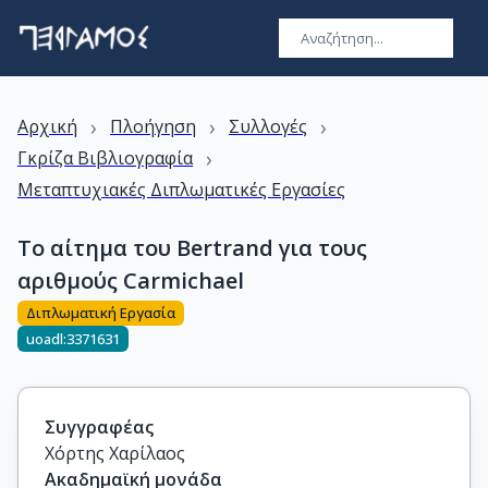
›
›
›
Αρχική
Πλοήγηση
Συλλογές
›
Γκρίζα Βιβλιογραφία
Μεταπτυχιακές Διπλωματικές Εργασίες
Το αίτημα του Bertrand για τους
αριθμούς Carmichael
Διπλωματική Εργασία
uoadl:3371631
Συγγραφέας
Χόρτης Χαρίλαος
Ακαδημαϊκή μονάδα