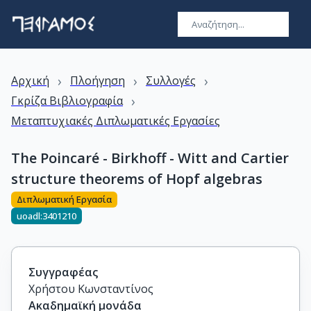
›
›
›
Αρχική
Πλοήγηση
Συλλογές
›
Γκρίζα Βιβλιογραφία
Μεταπτυχιακές Διπλωματικές Εργασίες
The Poincaré - Birkhoff - Witt and Cartier
structure theorems of Hopf algebras
Διπλωματική Εργασία
uoadl:3401210
Συγγραφέας
Χρήστου Κωνσταντίνος
Ακαδημαϊκή μονάδα