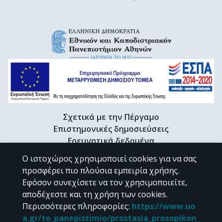
Σχετικά με την Πέργαμο
Επιστημονικές δημοσιεύσεις
Ερευνητικά δεδομένα
Διδακτορικές διατριβές & Γκρίζα βιβλιογραφία
Ο ιστοχώρος χρησιμοποιεί cookies για να σας
Προφίλ Ερευνητή
προσφέρει πιο πλούσια εμπειρία χρήσης.
Εφόσον συνεχίσετε να τον χρησιμοποιείτε,
αποδέχεστε και τη χρήση των cookies.
CC BY-NC 4.0
Περισσότερες πληροφορίες
:
https://www.uo
a.gr/to_panepistimio/prostasia_prosopikon_