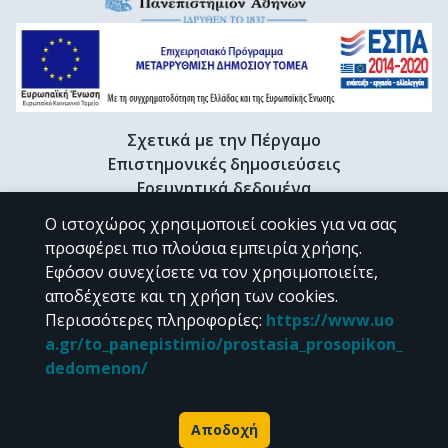
Σχετικά με την Πέργαμο
Επιστημονικές δημοσιεύσεις
Ερευνητικά δεδομένα
Διδακτορικές διατριβές & Γκρίζα βιβλιογραφία
Ο ιστοχώρος χρησιμοποιεί cookies για να σας
Προφίλ Ερευνητή
προσφέρει πιο πλούσια εμπειρία χρήσης.
Εφόσον συνεχίσετε να τον χρησιμοποιείτε,
αποδέχεστε και τη χρήση των cookies.
CC BY-NC 4.0
Περισσότερες πληροφορίες
:
https://www.uo
a.gr/to_panepistimio/prostasia_prosopikon_
Εκτός αν αναφέρεται διαφορετικά, το υλικό της "Περγάμου" διατίθεται
dedomenon/
υπό τους όρους της
CC BY-NC 4.0
άδειας Creative Commons
.
Powered by
Αποδοχή