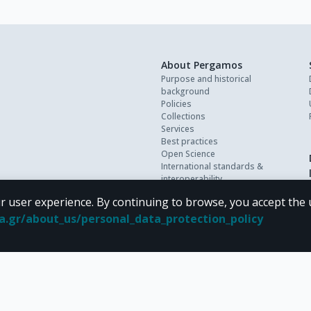
About Pergamos
Purpose and historical
background
Policies
Collections
Services
Best practices
Open Science
International standards &
interoperability
Personal data
r user experience. By continuing to browse, you accept the 
FAQ
Contact
oa.gr/about_us/personal_data_protection_policy