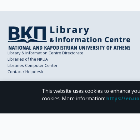
Library & Information Centre Directorate
Libraries of the NKUA
Libraries Computer Center
Contact / Helpdesk
This website uses cookies to enhance you
cookies.
More information
:
https://en.u
CC BY-NC 4.0