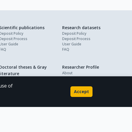
Scientific publications
Research datasets
Deposit Policy
Deposit Policy
Deposit Process
Deposit Process
User Guide
User Guide
FAQ
FAQ
Doctoral theses & Gray
Researcher Profile
About
literature
My Profile
Deposit Policy
Deposit Process
use of
User Guide
Accept
FAQ
Powered by