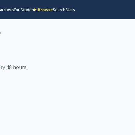
archers
For Students
Browse
Search
Stats
h
ry 48 hours
.