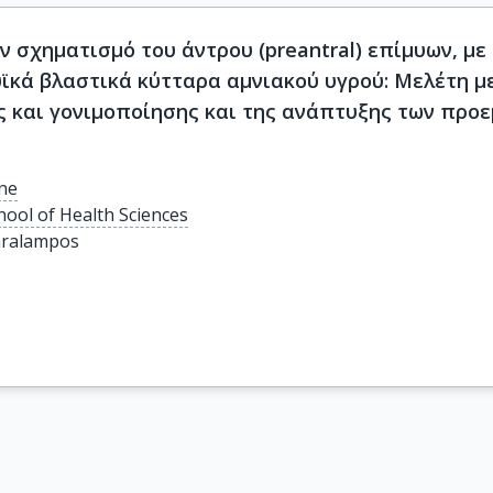
σχηματισμό του άντρου (preantral) επίμυων, με τη
ϊκά βλαστικά κύτταρα αμνιακού υγρού: Μελέτη με
σης και γονιμοποίησης και της ανάπτυξης των προ
ine
hool of Health Sciences
aralampos