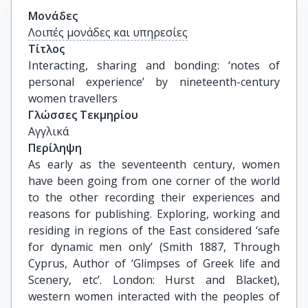
Μονάδες
Λοιπές μονάδες και υπηρεσίες
Τίτλος
Interacting, sharing and bonding: ‘notes of 
personal experience’ by nineteenth-century 
women travellers
Γλώσσες Τεκμηρίου
Αγγλικά
Περίληψη
As early as the seventeenth century, women
have been going from one corner of the world
to the other recording their experiences and
reasons for publishing. Exploring, working and
residing in regions of the East considered ‘safe
for dynamic men only’ (Smith 1887, Through
Cyprus, Author of ‘Glimpses of Greek life and
Scenery, etc’. London: Hurst and Blacket),
western women interacted with the peoples of