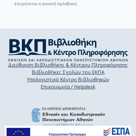
Επιτρέπεται η ανοικτή πρόσβαση
Διεύθυνση Βιβλιοθήκης & Κέντρου Πληροφόρησης
Βιβλιοθήκες Σχολών του ΕΚΠΑ
Υπολογιστικό Κέντρο Βιβλιοθηκών
Επικοινωνία / Helpdesk