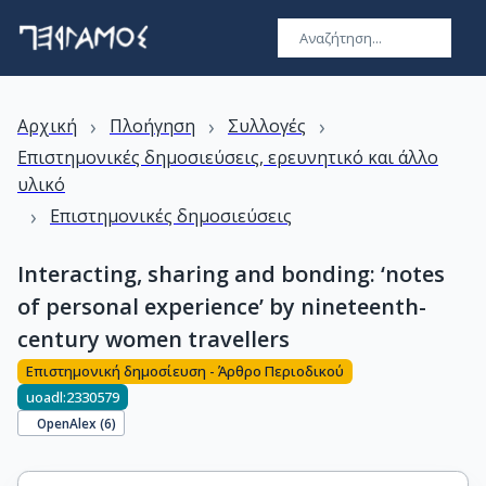
›
›
›
Αρχική
Πλοήγηση
Συλλογές
Επιστημονικές δημοσιεύσεις, ερευνητικό και άλλο
υλικό
›
Επιστημονικές δημοσιεύσεις
Interacting, sharing and bonding: ‘notes
of personal experience’ by nineteenth-
century women travellers
Επιστημονική δημοσίευση - Άρθρο Περιοδικού
uoadl:2330579
OpenAlex (
6
)