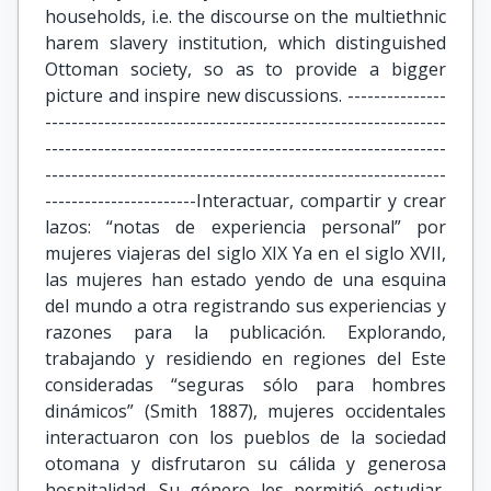
households, i.e. the discourse on the multiethnic
harem slavery institution, which distinguished
Ottoman society, so as to provide a bigger
picture and inspire new discussions. ---------------
-------------------------------------------------------------
-------------------------------------------------------------
-------------------------------------------------------------
-----------------------Interactuar, compartir y crear
lazos: “notas de experiencia personal” por
mujeres viajeras del siglo XIX Ya en el siglo XVII,
las mujeres han estado yendo de una esquina
del mundo a otra registrando sus experiencias y
razones para la publicación. Explorando,
trabajando y residiendo en regiones del Este
consideradas “seguras sólo para hombres
dinámicos” (Smith 1887), mujeres occidentales
interactuaron con los pueblos de la sociedad
otomana y disfrutaron su cálida y generosa
hospitalidad. Su género les permitió estudiar,