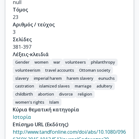
null
Τόμος
23
Αριθμός / τεύχος
3
Σελίδες
381-397
Λέξεις-κλειδιά
Gender
women
war
volunteers
philanthropy
volunteerism
travel accounts
Ottoman society
slavery
imperial harem
harem slavery
eunuchs
castration
islamized slaves
marriage
adultery
childbirth
abortion
divorce
religion
women's rights
Islam
Κύρια θεματική κατηγορία
Ιστορία
Επίσημο URL (Εκδότης)
http://www.tandfonline.com/doi/abs/10.1080/096