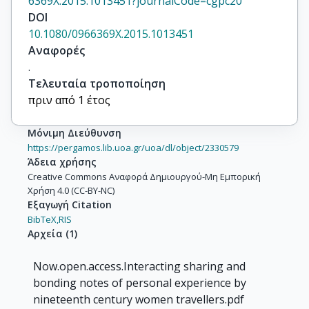
6369X.2015.1013451?journalCode=cgpc20
DOI
10.1080/0966369X.2015.1013451
Αναφορές
.
Τελευταία τροποποίηση
πριν από 1 έτος
Μόνιμη Διεύθυνση
https://pergamos.lib.uoa.gr/uoa/dl/object/2330579
Άδεια χρήσης
Creative Commons Αναφορά Δημιουργού-Μη Εμπορική
Χρήση 4.0 (CC-BY-NC)
Εξαγωγή Citation
BibTeX,
RIS
Αρχεία
(
1
)
Now.open.access.Interacting sharing and
bonding notes of personal experience by
nineteenth century women travellers.pdf