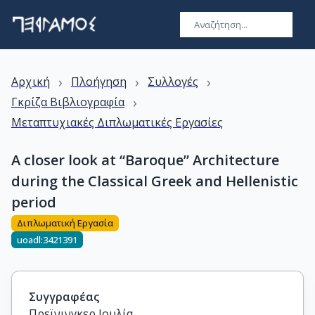
›
›
›
Αρχική
Πλοήγηση
Συλλογές
›
Γκρίζα Βιβλιογραφία
Μεταπτυχιακές Διπλωματικές Εργασίες
A closer look at “Baroque” Architecture
during the Classical Greek and Hellenistic
period
Διπλωματική Εργασία
uoadl:3421391
Συγγραφέας
Πρεϊνινγκερ Ιουλία